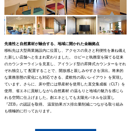
先進性と自然素材が融合する、地域に開かれた金融拠点
移転先は大型商業施設内に位置し、アクセスの良さと利便性を兼ね備え
た新しい店舗へと生まれ変わりました。
ロビーと執務室を隔てる従来
のカウンターラインを見直し、アイランド型の昇降式カウンターをそれ
ぞれ独立して
配置することで、開放感と親しみやすさを演出。将来的
な業務形態の変化にも対応できる、柔軟性の高いレイアウト
を実現し
ています。さらに、床や壁には県産材を使用した直交集成板（CLT）を
使用、省エネに貢献しながら自然素材
の温もりと地域の魅力を感じら
れる空間に仕上げました。創エネとしても太陽光パネルを設置し
『ZEB』の認証を取得。
温室効果ガス排出量削減につながる取り組み
も積極的に行っております。